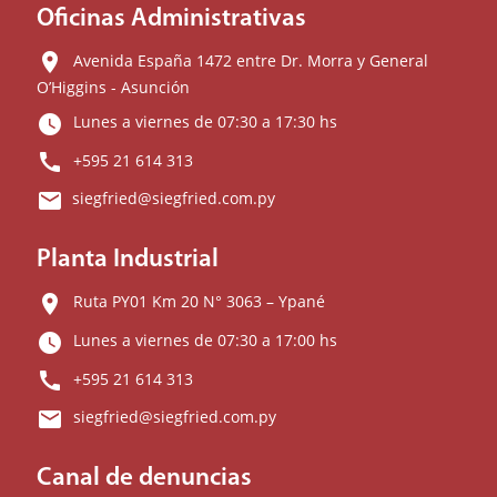
Oficinas Administrativas
location_on
Avenida España 1472 entre Dr. Morra y General
O’Higgins - Asunción
watch_later
Lunes a viernes de 07:30 a 17:30 hs
call
+595 21 614 313
email
siegfried@siegfried.com.py
Planta Industrial
location_on
Ruta PY01 Km 20 N° 3063 – Ypané
watch_later
Lunes a viernes de 07:30 a 17:00 hs
call
+595 21 614 313
email
siegfried@siegfried.com.py
Canal de denuncias