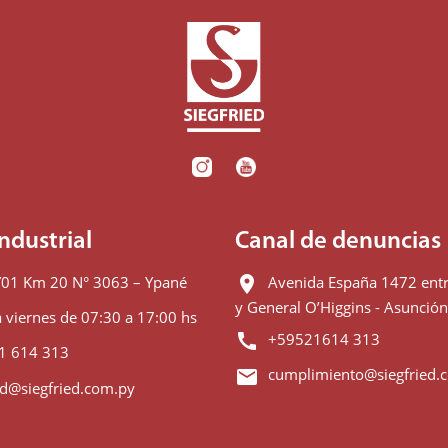
ndustrial
Canal de denuncias
01 Km 20 N° 3063 – Ypané
Avenida España 1472 entr
location_on
y General O’Higgins - Asunció
 viernes de 07:30 a 17:00 hs
+59521614 313
call
1 614 313
cumplimiento@siegfried.
email
ed@siegfried.com.py