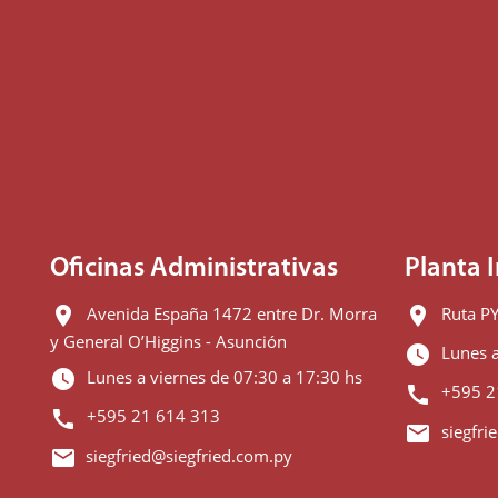
Oficinas Administrativas
Planta I
Avenida España 1472 entre Dr. Morra
Ruta PY
location_on
location_on
y General O’Higgins - Asunción
Lunes a
watch_later
Lunes a viernes de 07:30 a 17:30 hs
watch_later
+595 2
call
+595 21 614 313
call
siegfri
email
siegfried@siegfried.com.py
email