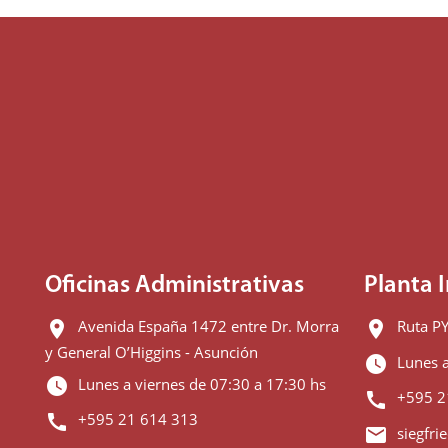
Oficinas Administrativas
Planta I
Avenida España 1472 entre Dr. Morra
Ruta PY
location_on
location_on
y General O’Higgins - Asunción
Lunes a
watch_later
Lunes a viernes de 07:30 a 17:30 hs
watch_later
+595 2
call
+595 21 614 313
call
siegfri
email