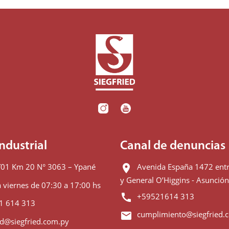
ndustrial
Canal de denuncias
01 Km 20 N° 3063 – Ypané
Avenida España 1472 entr
location_on
y General O’Higgins - Asunció
 viernes de 07:30 a 17:00 hs
+59521614 313
call
1 614 313
cumplimiento@siegfried.
email
ed@siegfried.com.py