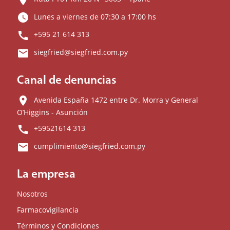
watch_later
Lunes a viernes de 07:30 a 17:00 hs
call
+595 21 614 313
email
siegfried@siegfried.com.py
Canal de denuncias
location_on
Avenida España 1472 entre Dr. Morra y General
O’Higgins - Asunción
call
+59521614 313
email
cumplimiento@siegfried.com.py
La empresa
Nosotros
Farmacovigilancia
Términos y Condiciones