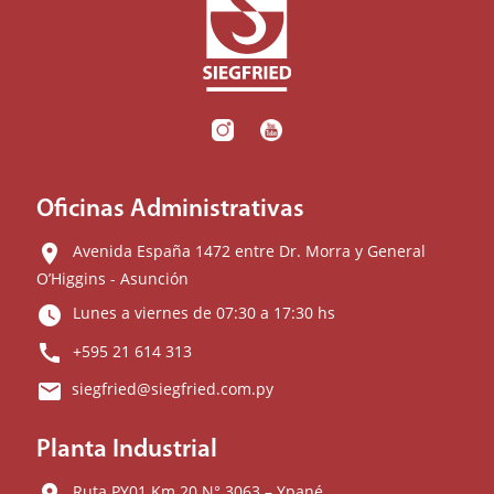
Oficinas Administrativas
location_on
Avenida España 1472 entre Dr. Morra y General
O’Higgins - Asunción
watch_later
Lunes a viernes de 07:30 a 17:30 hs
call
+595 21 614 313
email
siegfried@siegfried.com.py
Planta Industrial
location_on
Ruta PY01 Km 20 N° 3063 – Ypané