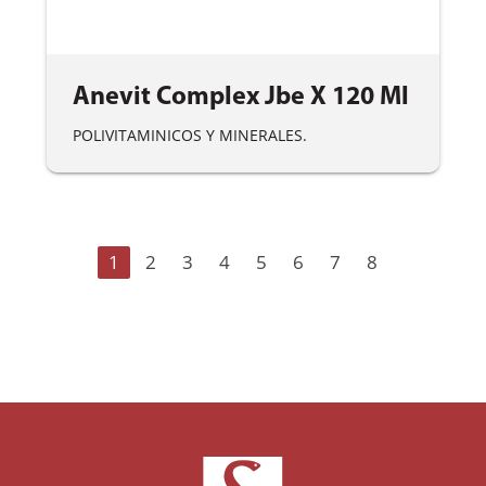
Anevit Complex Jbe X 120 Ml
POLIVITAMINICOS Y MINERALES.
1
2
3
4
5
6
7
8